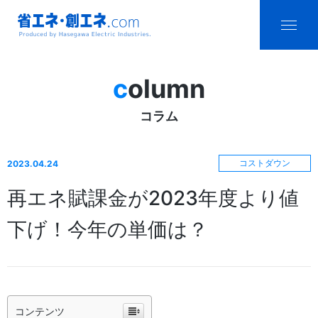
省エネ・創エ
menu
ネ.com
column
Produced by
コラム
Hasegawa
Electric
コストダウン
2023.04.24
Industries.
再エネ賦課金が2023年度より値
下げ！今年の単価は？
コンテンツ