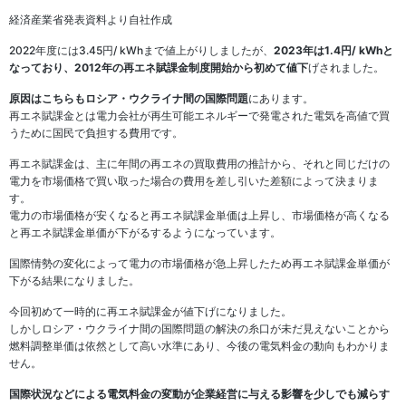
経済産業省発表資料より自社作成
2022年度には3.45円/ kWhまで値上がりしましたが、
2023年は1.4円/ kWhと
なっており、2012年の再エネ賦課金制度開始から初めて値下
げされました。
原因はこちらもロシア・ウクライナ間の国際問題
にあります。
再エネ賦課金とは電力会社が再生可能エネルギーで発電された電気を高値で買
うために国民で負担する費用です。
再エネ賦課金は、主に年間の再エネの買取費用の推計から、それと同じだけの
電力を市場価格で買い取った場合の費用を差し引いた差額によって決まりま
す。
電力の市場価格が安くなると再エネ賦課金単価は上昇し、市場価格が高くなる
と再エネ賦課金単価が下がるするようになっています。
国際情勢の変化によって電力の市場価格が急上昇したため再エネ賦課金単価が
下がる結果になりました。
今回初めて一時的に再エネ賦課金が値下げになりました。
しかしロシア・ウクライナ間の国際問題の解決の糸口が未だ見えないことから
燃料調整単価は依然として高い水準にあり、今後の電気料金の動向もわかりま
せん。
国際状況などによる電気料金の変動が企業経営に与える影響を少しでも減らす