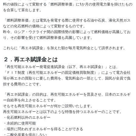
料の値段によって変動する「燃料調整単価」に1か月の使用電力量を掛けたもの
を合算して算出します。
「燃料調整単価」とは電気を発電する際に使用する石油や石炭、液化天然ガス
などの化石燃料の価格によって変動するものです。
昨今、ロシア・ウクライナ間の国際情勢の影響によって燃料価格が高騰してお
り、その影響を受けて燃料調整単価も高騰しています。
これらに「再エネ賦課金」を加えた額が毎月電気料金として請求されます。
２．再エネ賦課金とは
「再生可能エネルギー発電促進賦課金（以下、再エネ賦課金）」とは、
「ＦＩＴ制度（再生可能エネルギーの固定価格買取制度）」によって電力会社
等が再エネの買取りに要した費用を、電気料金の一部として、国民が全員で負
担する費用のことです。
「再エネ賦課金」の目的は、再生可能エネルギーを普及させ、日本のエネルギ
ー自給率を向上させることです。
そもそも再生可能エネルギーが何かご説明いたします。
再生可能エネルギーとは以下のような特徴を持つエネルギーのことです。
・化石燃料以外のエネルギー
・永続的に使用可能
・場所に問われずエネルギーを得ることができる
・二酸化炭素を排出しない