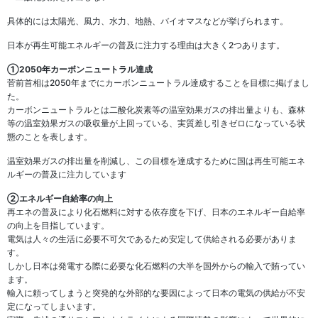
具体的には太陽光、風力、水力、地熱、バイオマスなどが挙げられます。
日本が再生可能エネルギーの普及に注力する理由は大きく2つあります。
①2050年カーボンニュートラル達成
菅前首相は2050年までにカーボンニュートラル達成することを目標に掲げまし
た。
カーボンニュートラルとは二酸化炭素等の温室効果ガスの排出量よりも、森林
等の温室効果ガスの吸収量が上回っている、実質差し引きゼロになっている状
態のことを表します。
温室効果ガスの排出量を削減し、この目標を達成するために国は再生可能エネ
ルギーの普及に注力しています
②エネルギー自給率の向上
再エネの普及により化石燃料に対する依存度を下げ、日本のエネルギー自給率
の向上を目指しています。
電気は人々の生活に必要不可欠であるため安定して供給される必要がありま
す。
しかし日本は発電する際に必要な化石燃料の大半を国外からの輸入で賄ってい
ます。
輸入に頼ってしまうと突発的な外部的な要因によって日本の電気の供給が不安
定になってしまいます。