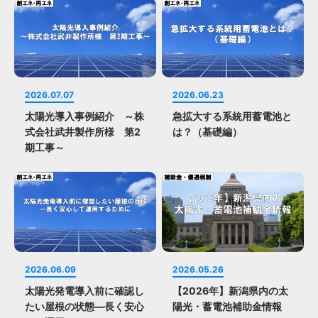
2026.07.07
2026.06.23
太陽光導入事例紹介 ～株
急拡大する系統用蓄電池と
式会社武井製作所様 第2
は？（基礎編）
期工事～
2026.06.09
2026.05.26
太陽光発電導入前に確認し
【2026年】新潟県内の太
たい屋根の状態—長く安心
陽光・蓄電池補助金情報