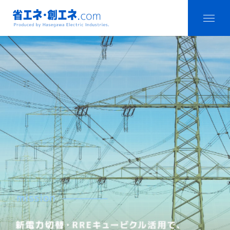
省エネ・創エ
menu
ネ.com
Produced by
Hasegawa
Electric
Industries.