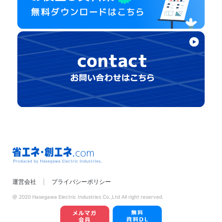
省エネ・創エネ.com
運営会社
プライバシーポリシー
Produced by
Hasegawa Electric
@ 2020 Hasegawa Electric Industries Co.,Ltd All right reserved.
Industries.