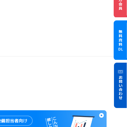
メル
無料資
お問
い合