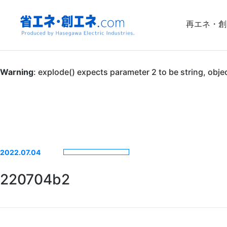
再エネ・創
省エネ・創エ
Warning
: explode() expects parameter 2 to be string, obje
ネ.com
Produced by
Hasegawa
2022.07.04
Electric
220704b2
Industries.