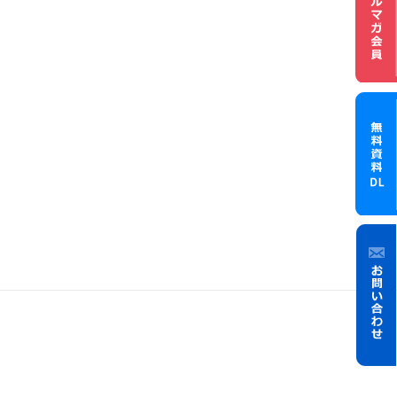
メル
無料資
お問