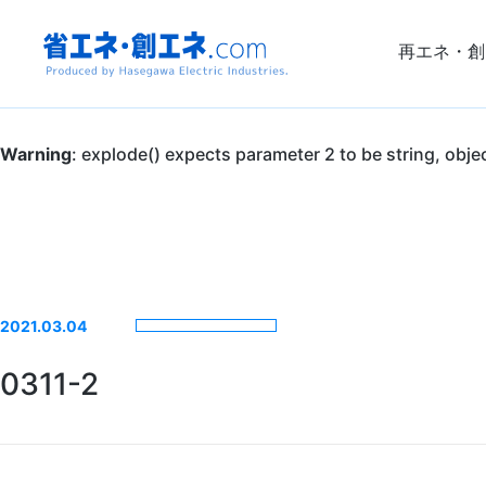
再エネ・創
省エネ・創エ
Warning
: explode() expects parameter 2 to be string, obje
ネ.com
Produced by
Hasegawa
2021.03.04
Electric
0311-2
Industries.