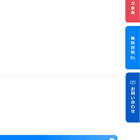
メル
無料資
お問
い合