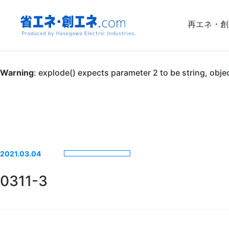
再エネ・創
省エネ・創エ
Warning
: explode() expects parameter 2 to be string, obje
ネ.com
Produced by
Hasegawa
2021.03.04
Electric
0311-3
Industries.