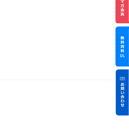
メル
無料資
お問
い合