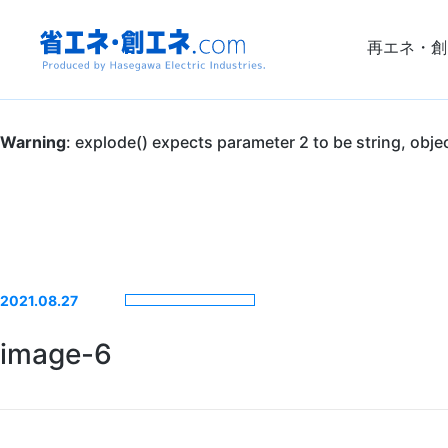
再エネ・創
省エネ・創エ
Warning
: explode() expects parameter 2 to be string, obje
ネ.com
Produced by
Hasegawa
2021.08.27
Electric
image-6
Industries.