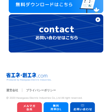
省エネ・創エネ.com
運営会社
プライバシーポリシー
Produced by
Hasegawa Electric
@ 2020 Hasegawa Electric Industries Co.,Ltd All right reserved.
Industries.