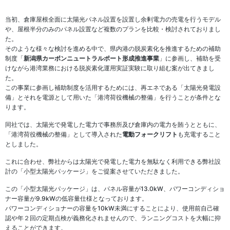
当初、倉庫屋根全面に太陽光パネル設置を設置し余剰電力の売電を行うモデル
や、屋根半分のみのパネル設置など複数のプランを比較・検討されておりまし
た。
そのような様々な検討を進める中で、県内港の脱炭素化を推進するための補助
制度「
新潟県カーボンニュートラルポート形成推進事業
」に参画し、補助を受
けながら港湾業務における脱炭素化運用実証実験に取り組む案が出てきまし
た。
この事業に参画し補助制度を活用するためには、再エネである「太陽光発電設
備」とそれを電源として用いた「港湾荷役機械の整備」を行うことが条件とな
ります。
同社では、太陽光で発電した電力で事務所及び倉庫内の電力を賄うとともに、
「港湾荷役機械の整備」として導入された
電動フォークリフト
も充電すること
としました。
これに合わせ、弊社からは太陽光で発電した電力を無駄なく利用できる弊社設
計の「小型太陽光パッケージ」をご提案させていただきました。
この「小型太陽光パッケージ」は、パネル容量が13.0kW、パワーコンディショ
ナー容量が9.9kWの低容量仕様となっております。
パワーコンディショナーの容量を10kW未満にすることにより、使用前自己確
認や年２回の定期点検が義務化されませんので、ランニングコストを大幅に抑
えることができます。