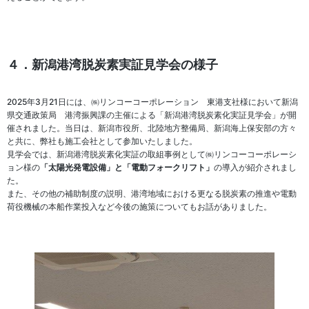
４
．新潟港湾脱炭素実証見学会の様子
2025年3月21日には、㈱リンコーコーポレーション 東港支社様において新潟
県交通政策局 港湾振興課の主催による「新潟港湾脱炭素化実証見学会」が開
催されました。当日は、新潟市役所、北陸地方整備局、新潟海上保安部の方々
と共に、弊社も施工会社として参加いたしました。
見学会では、新潟港湾脱炭素化実証の取組事例として㈱リンコーコーポレーシ
ョン様の
「太陽光発電設備」と「電動フォークリフト」
の導入が紹介されまし
た。
また、その他の補助制度の説明、港湾地域における更なる脱炭素の推進や電動
荷役機械の本船作業投入など今後の施策についてもお話がありました。