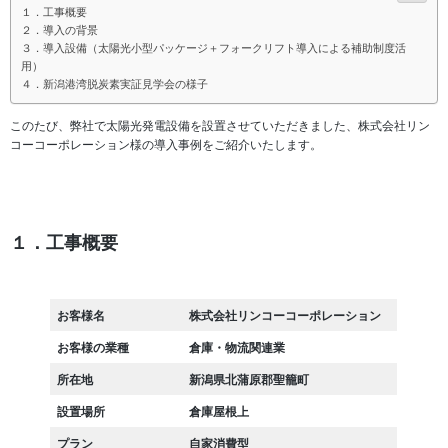
１．工事概要
２．導入の背景
３．導入設備（太陽光小型パッケージ＋フォークリフト導入による補助制度活
用）
４．新潟港湾脱炭素実証見学会の様子
このたび、弊社で太陽光発電設備を設置させていただきました、株式会社リン
コーコーポレーション様の導入事例をご紹介いたします。
１．工事概要
お客様名
株式会社リンコーコーポレーション
お客様の業種
倉庫・物流関連業
所在地
新潟県北蒲原郡聖籠町
設置場所
倉庫屋根上
プラン
自家消費型