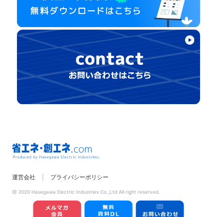
省エネ・創エネ.com
運営会社
プライバシーポリシー
Produced by
Hasegawa Electric
@ 2020 Hasegawa Electric Industries Co.,Ltd All right reserved.
Industries.