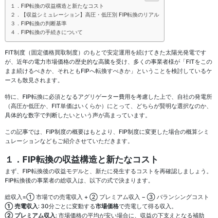
１．FIP転換の収益構造と新たなコスト
２．【収益シミュレーション】高圧・低圧別 FIP転換のリアル
３．FIP転換の判断基準
４．FIP転換の手続きについて
FIT制度（固定価格買取制度）のもとで安定運用を続けてきた太陽光発電です
が、近年の電力市場価格の歴史的な高騰を受け、多くの事業者様が「FITをこの
まま続けるべきか、それともFIPへ転換すべきか」ということを検討しているケ
ースも散見されます。
特に、FIP転換に必須となるアグリゲーター費用を考慮した上で、自社の発電所
（高圧か低圧か、FIT単価はいくらか）にとって、どちらが賢明な選択なのか、
具体的な数字で判断したいという声が高まっています。
この記事では、FIP制度の概要はもとより、FIP制度に変更した場合の概算シミ
ュレーションなどもご紹介させていただきます。
１．FIP転換の収益構造と新たなコスト
まず、FIP転換後の収益モデルと、新たに発生するコストを再確認しましょう。
FIP転換後の事業者の総収入は、以下の式で決まります。
総収入=① 市場での売電収入 + ② プレミアム収入 − ③ バランシングコスト
①
売電収入
: 30分ごとに変動する
市場価格
で売電して得る収入。
②
プレミアム収入
: 市場価格の平均が安い場合に、収益の下支えとなる補助