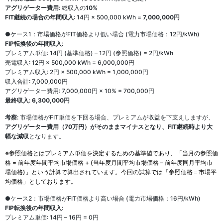
アグリゲーター費用
: 総収入の
10%
FIT継続の場合の年間収入
: 14円 × 500,000 kWh =
7,000,000円
●ケース1：市場価格がFIT価格より低い場合 (電力市場価格：12円/kWh)
FIP転換後の年間収入
:
プレミアム単価: 14円 (基準価格) – 12円 (参照価格) = 2円/kWh
売電収入: 12円 × 500,000 kWh = 6,000,000円
プレミアム収入: 2円 × 500,000 kWh = 1,000,000円
収入合計: 7,000,000円
アグリゲーター費用: 7,000,000円 × 10% = 700,000円
最終収入
:
6,300,000円
考察
: 市場価格がFIT単価を下回る場合、プレミアムが収益を下支えしますが、
アグリゲーター費用（70万円）がそのままマイナスとなり、FIT継続時より大
幅な減収
となります。
※参照価格とはプレミアム単価を決定するための基準値であり、「当月の参照価
格 = 前年度年間平均市場価格 + (当年度月間平均市場価格 – 前年度同月平均市
場価格)」という計算で算出されています。今回の試算では「参照価格＝市場平
均価格」としております。
●ケース2：市場価格がFIT価格より高い場合 (電力市場価格：16円/kWh)
FIP転換後の年間収入
:
プレミアム単価: 14円 – 16円 = 0円