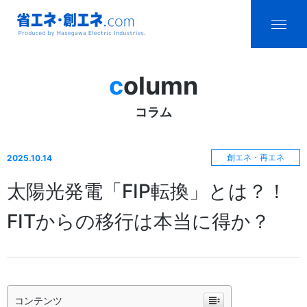
省エネ・創エ
menu
ネ.com
column
Produced by
コラム
Hasegawa
Electric
創エネ・再エネ
2025.10.14
Industries.
太陽光発電「FIP転換」とは？！
FITからの移行は本当に得か？
コンテンツ