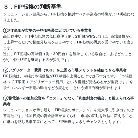
３．FIP転換の判断基準
シミュレーション結果から、FIP転換を検討すべき事業者の特徴がより明確にな
りました。
①FIT単価が市場の平均価格帯に近づいている事業者
高圧案件や、FIT中期以降の低圧案件（例：21円/kWhなど）は、市場価格が少
し上昇するだけで損益分岐点を超えやすく、FIP転換の恩恵を受けやすいと言え
ます。
逆に、FIT初期の高単価（例：30円台）を維持している場合は、よほどのこと
がない限りFITを継続する方が賢明です。
②アグリゲーター費用（10%）を上回る市場メリットを確信できる事業者
FIP転換は、単純に市場価格がFIT単価を上回るだけでは不十分です。「市場価
格 ＞ FIT単価 + アグリゲーター費用」という構図が見込めるかが重要です。今
後のエネルギー市場の動向をどう読むか、という経営判断が問われます。
➂蓄電池への追加投資を「コスト」でなく「利益創出の機会」と捉えられる事
業者
シミュレーションが示す通り、FIP転換のポテンシャルを最大限に引き出すのは
蓄電池です。追加投資の資金計画が立てられ、市場の変動を利益に変えること
に魅力を感じる事業者にとって、FIP転換は大きなチャンスとなります。