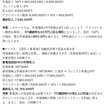
売電収入: 16円 × 500,000 kWh = 8,000,000円
プレミアム収入: 0円
収入合計: 8,000,000円
アグリゲーター費用: 8,000,000円 × 10% = 800,000円
最終収入
:
7,200,000円
考察
: このケースでは、市場価格がFIT単価を2円上回ったことで、アグリゲータ
ー費用を吸収し、
FIT継続時を20万円上回る増収
となりました。高圧（14円）
の場合、電力市場価格が
約15.6円
を超えると、FIP転換のメリットが出始める計
算になります。
●ケース3：【高圧 + 蓄電池】戦略的売電で収益を最大化
市場価格が安い昼間は充電し、価格が高騰する夕方（売電単価35円と仮定）に
全量売電する戦略です。
蓄電池併設FIPの年間収入
:
売電単価: 35円/kWh
参照価格は市場全体の平均（16円/kWh）と仮定 → プレミアム単価は0円
売電収入: 35円 × 500,000 kWh = 17,500,000円
収入合計: 17,500,000円
アグリゲーター費用: 17,500,000円 × 10% = 1,750,000円
最終収入
:
15,750,000円
考察
: 蓄電池への追加投資は必要ですが、
FIT継続時の2倍以上の収益
を叩き出す
ポテンシャルがあります。市場価格の変動（ボラティリティ）を利益に変え
る、まさに「攻め」の戦略です。