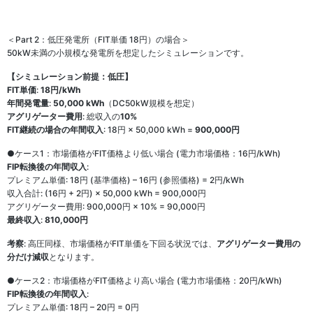
＜Part 2：低圧発電所（FIT単価 18円）の場合＞
50kW未満の小規模な発電所を想定したシミュレーションです。
【シミュレーション前提：低圧】
FIT単価
:
18円/kWh
年間発電量
:
50,000 kWh
（DC50kW規模を想定）
アグリゲーター費用
: 総収入の
10%
FIT継続の場合の年間収入
: 18円 × 50,000 kWh =
900,000円
●ケース1：市場価格がFIT価格より低い場合 (電力市場価格：16円/kWh)
FIP転換後の年間収入
:
プレミアム単価: 18円 (基準価格) – 16円 (参照価格) = 2円/kWh
収入合計: (16円 + 2円) × 50,000 kWh = 900,000円
アグリゲーター費用: 900,000円 × 10% = 90,000円
最終収入
:
810,000円
考察
: 高圧同様、市場価格がFIT単価を下回る状況では、
アグリゲーター費用の
分だけ減収
となります。
●ケース2：市場価格がFIT価格より高い場合 (電力市場価格：20円/kWh)
FIP転換後の年間収入
:
プレミアム単価: 18円 – 20円 = 0円