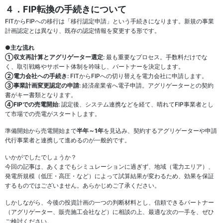
４．FIP転換の手続きについて
FITからFIPへの移行は「移行認定申請」という手続きになります。新規の事業
計画認定とは異なり、既存の認定情報を変更する形です。
●主な流れ
①収支再計算とアグリゲーター選定
: 最も重要なプロセス。手数料だけでな
く、取引戦略やサポート体制を吟味し、パートナーを決定します。
②電力会社への手続き
: FITからFIPへの切り替えを電力会社に申請します。
③事業計画変更認定の申請
: 経済産業省へ電子申請。アグリゲーターとの契約
書がキー書類となります。
④FIPでの売電開始
: 認定後、システム連携などを経て、晴れてFIP事業者とし
て市場での売電がスタートします。
準備開始から売電開始まで
半年～1年
を見込み、契約するアグリゲーターや申請
代行事業者と連携して進めるのが一般的です。
いかがでしたでしょうか？
今回の記事は、あくまでもシミュレーションに過ぎず、地域（電力エリア）、
発電所規模（低圧・高圧・など）によって試算結果が変わるため、効果を保証
するものではございません。あらかじめご了承ください。
しかしながら、今後の投資計画の一つの判断材料とし、信頼できるパートナー
（アグリゲーター、販売施工会社など）に相談の上、最適な次の一手を、ぜひ
ご検討ください。