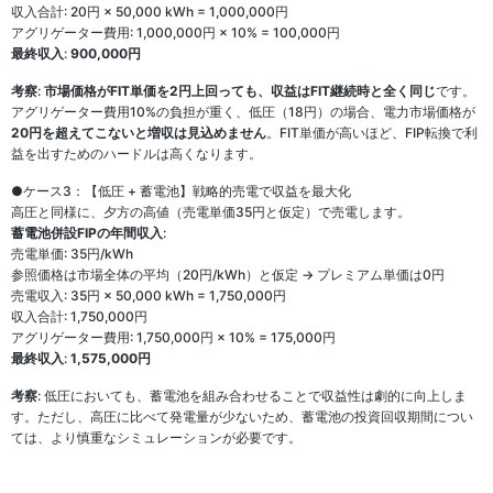
収入合計: 20円 × 50,000 kWh = 1,000,000円
アグリゲーター費用: 1,000,000円 × 10% = 100,000円
最終収入
:
900,000円
考察
:
市場価格がFIT単価を2円上回っても、収益はFIT継続時と全く同じ
です。
アグリゲーター費用10%の負担が重く、低圧（18円）の場合、電力市場価格が
20円を超えてこないと増収は見込めません
。FIT単価が高いほど、FIP転換で利
益を出すためのハードルは高くなります。
●ケース3：【低圧 + 蓄電池】戦略的売電で収益を最大化
高圧と同様に、夕方の高値（売電単価35円と仮定）で売電します。
蓄電池併設FIPの年間収入
:
売電単価: 35円/kWh
参照価格は市場全体の平均（20円/kWh）と仮定 → プレミアム単価は0円
売電収入: 35円 × 50,000 kWh = 1,750,000円
収入合計: 1,750,000円
アグリゲーター費用: 1,750,000円 × 10% = 175,000円
最終収入
:
1,575,000円
考察
: 低圧においても、蓄電池を組み合わせることで収益性は劇的に向上しま
す。ただし、高圧に比べて発電量が少ないため、蓄電池の投資回収期間につい
ては、より慎重なシミュレーションが必要です。