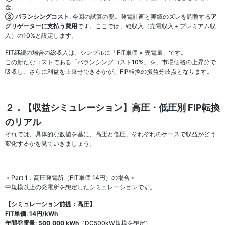
金。
③ バランシングコスト
: 今回の試算の要。発電計画と実績のズレを調整する
ア
グリゲーターに支払う費用
です。ここでは、総収入（売電収入＋プレミアム収
入）の10%と設定します。
FIT継続の場合の総収入は、シンプルに「FIT単価 × 売電量」です。
この新たなコストである「バランシングコスト10%」を、市場価格の上昇分で
吸収し、さらに利益を上乗せできるかが、FIP転換の損益分岐点となります。
２．【収益シミュレーション】高圧・低圧別 FIP転換
のリアル
それでは、具体的な数値を基に、高圧と低圧、それぞれのケースで収益がどう
変化するかを見ていきましょう。
＜Part 1：高圧発電所（FIT単価 14円）の場合＞
中規模以上の発電所を想定したシミュレーションです。
【シミュレーション前提：高圧】
FIT単価
:
14円/kWh
年間発電量
:
500,000 kWh
（DC500kW規模を想定）