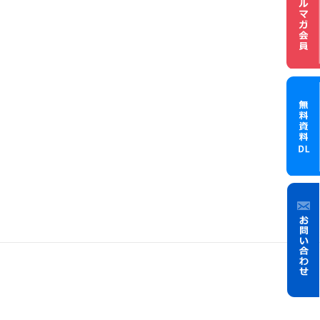
メル
無料資
お問