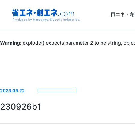
再エネ・創
省エネ・創エ
Warning
: explode() expects parameter 2 to be string, obje
ネ.com
Produced by
Hasegawa
2023.09.22
Electric
230926b1
Industries.