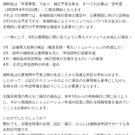
補助金は「年度事業」であり、補正予算を除き、すべての公募は「翌年度
（2025年4月1日以降）」に順次開始となります。
それまでの期間では、各補助金の執行団体の選定や、公募開始に向けた説明会
が行われる予定ですが、各補助金によりスケジュールにバラつきがあるため、
定期的に各省庁の予算情報を確認する必要がございます。
＜一例として、4月公募開始に間に合うように導入スケジュールを組んだ場合＞
1月：設備導入効果の検証（概算見積・導入シミュレーションの作成など）
2月：前年の補助金公募情報を元に、申請資料の原案作成
3月：補助金内容説明会（執行団体が主催するもの）への参加
4月：正式な申請資料の作成・提出
補助金は公募期間や予算上限があることから迅速な対応が求められます。
したがって、上記のスケジュールのように過去の公募情報も参考にしながら、
余裕を持った申請準備を進めていくことが重要となります。
太陽光発電の導入をご検討の場合は、来年1月からの本格検討に間に合うよう
に、今から簡易的なシミュレーション作成や設置に関わる情報収集を進めてい
くことをお勧めいたします。
いかがでしたでしょうか？
弊社でも、太陽光発電の企画・設計・施工、さらには補助金申請サポートも含
め対応可能です。