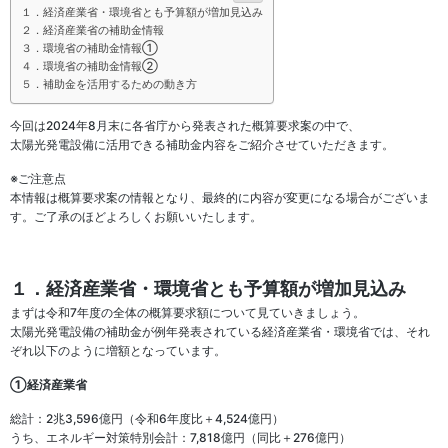
１．経済産業省・環境省とも予算額が増加見込み
２．経済産業省の補助金情報
３．環境省の補助金情報①
４．環境省の補助金情報②
５．補助金を活用するための動き方
今回は2024年8月末に各省庁から発表された概算要求案の中で、
太陽光発電設備に活用できる補助金内容をご紹介させていただきます。
※ご注意点
本情報は概算要求案の情報となり、最終的に内容が変更になる場合がございま
す。ご了承のほどよろしくお願いいたします。
１．経済産業省・環境省とも予算額が増加見込み
まずは令和7年度の全体の概算要求額について見ていきましょう。
太陽光発電設備の補助金が例年発表されている経済産業省・環境省では、それ
ぞれ以下のように増額となっています。
①経済産業省
総計：2兆3,596億円（令和6年度比＋4,524億円）
うち、エネルギー対策特別会計：7,818億円（同比＋276億円）