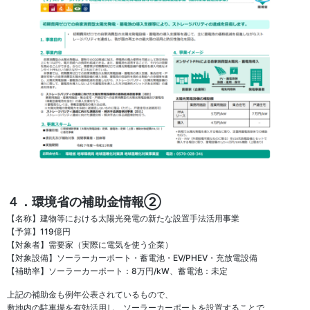
４．環境省の補助金情報②
【名称】建物等における太陽光発電の新たな設置手法活用事業
【予算】119億円
【対象者】需要家（実際に電気を使う企業）
【対象設備】ソーラーカーポート・蓄電池・EV/PHEV・充放電設備
【補助率】ソーラーカーポート：8万円/kW、蓄電池：未定
上記の補助金も例年公表されているもので、
敷地内の駐車場を有効活用し、ソーラーカーポートを設置することで、