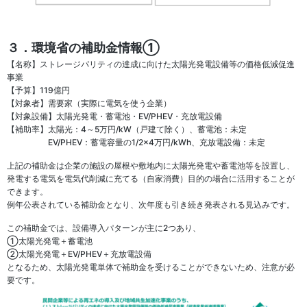
３．環境省の補助金情報①
【名称】ストレージパリティの達成に向けた太陽光発電設備等の価格低減促進
事業
【予算】119億円
【対象者】需要家（実際に電気を使う企業）
【対象設備】太陽光発電・蓄電池・EV/PHEV・充放電設備
【補助率】太陽光：4～5万円/kW（戸建て除く）、蓄電池：未定
EV/PHEV：蓄電容量の1/2×4万円/kWh、充放電設備：未定
上記の補助金は企業の施設の屋根や敷地内に太陽光発電や蓄電池等を設置し、
発電する電気を電気代削減に充てる（自家消費）目的の場合に活用することが
できます。
例年公表されている補助金となり、次年度も引き続き発表される見込みです。
この補助金では、設備導入パターンが主に2つあり、
①太陽光発電＋蓄電池
②太陽光発電＋EV/PHEV＋充放電設備
となるため、太陽光発電単体で補助金を受けることができないため、注意が必
要です。