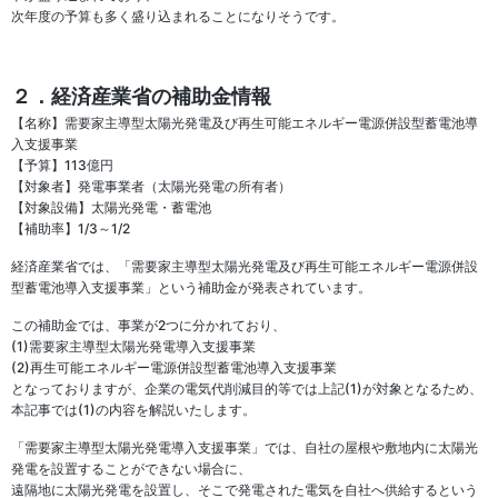
次年度の予算も多く盛り込まれることになりそうです。
２．経済産業省の補助金情報
【名称】需要家主導型太陽光発電及び再生可能エネルギー電源併設型蓄電池導
入支援事業
【予算】113億円
【対象者】発電事業者（太陽光発電の所有者）
【対象設備】太陽光発電・蓄電池
【補助率】1/3～1/2
経済産業省では、「需要家主導型太陽光発電及び再生可能エネルギー電源併設
型蓄電池導入支援事業」という補助金が発表されています。
この補助金では、事業が2つに分かれており、
(1)需要家主導型太陽光発電導入支援事業
(2)再生可能エネルギー電源併設型蓄電池導入支援事業
となっておりますが、企業の電気代削減目的等では上記(1)が対象となるため、
本記事では(1)の内容を解説いたします。
「需要家主導型太陽光発電導入支援事業」では、自社の屋根や敷地内に太陽光
発電を設置することができない場合に、
遠隔地に太陽光発電を設置し、そこで発電された電気を自社へ供給するという