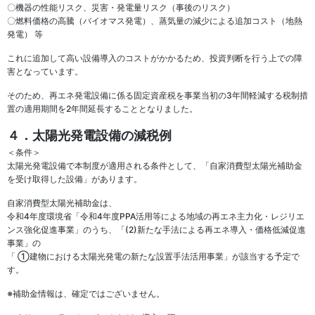
〇機器の性能リスク、災害・発電量リスク（事後のリスク）
〇燃料価格の高騰（バイオマス発電）、蒸気量の減少による追加コスト（地熱
発電） 等
これに追加して高い設備導入のコストがかかるため、投資判断を行う上での障
害となっています。
そのため、再エネ発電設備に係る固定資産税を事業当初の3年間軽減する税制措
置の適用期間を2年間延長することとなりました。
４．太陽光発電設備の減税例
＜条件＞
太陽光発電設備で本制度が適用される条件として、「自家消費型太陽光補助金
を受け取得した設備」があります。
自家消費型太陽光補助金は、
令和4年度環境省「令和4年度PPA活用等による地域の再エネ主力化・レジリエ
ンス強化促進事業」のうち、「(2)新たな手法による再エネ導入・価格低減促進
事業」の
「 ①建物における太陽光発電の新たな設置手法活用事業」が該当する予定で
す。
※補助金情報は、確定ではございません。