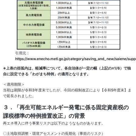
引用元：
https://www.enecho.meti.go.jp/category/saving_and_new/saiene/suppo
※上表の括弧内は、軽減率について、各自治体が一定の幅（上記の±1/6）で独
自に設定できる「わがまち特例」の適用となります。
＜適用期限＞
当初は期限が令和3年度末でしたが、今回の税制改正により【令和5年度末】ま
で延長されました。
３．「再生可能エネルギー発電に係る固定資産税の
課税標準の特例措置改正」の背景
再エネ導入に伴う事業リスクは以下のようなものがあります。
〇土地取得調整・環境アセスメントの長期化（事前のリスク）