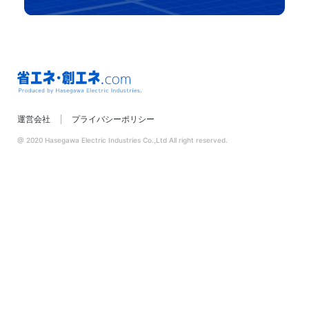
省エネ・創エネ.com
運営会社
プライバシーポリシー
Produced by
Hasegawa Electric
@ 2020 Hasegawa Electric Industries Co.,Ltd All right reserved.
Industries.