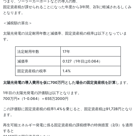
つまり、ソーラーカーポートなどの導入の際、
固定資産税が課せられることになった年度から3年間、2/3に軽減されるしくみ
となります。
＜減税額の算出＞
太陽光発電の法定耐用年数と減価率、固定資産税の税率は以下となっていま
す。
法定耐用年数
17年
減価率
0.127（1年目は0.064）
固定資産税の税率
1.4%
太陽光発電の導入費用を仮に700万円とした場合の固定資産税を計算
します。
1年目の太陽光発電の評価額は以下となります。
700万円×（1-0.064）＝655万2000円
この評価額に固定資産税の税率1.4%を乗じると、固定資産税は91,728円となり
ます。
再生可能エネルギー発電に係る固定資産税の課税標準の特例措置（2/3）を適用
すると