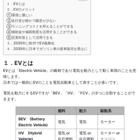
１．EVとは
２．EVのメリット
①環境に優しい
②走行音が静かで騒音が少ない
③ランニングコストを抑えることができる
④補助金や減税制度を活用することができる
⑤災害対策として活用できる
３．2035年に欧州でEV義務化
４．2035年に日本でガソリン車の新車販売を禁止に
１．EVとは
EVとは「Electric Vehicle」の略称であり電気を動力として動く車両のことを意
味します。
日本では一般的にEVのことを電気自動車として表すことが多いです。
電気を動力にするEVですが「BEV」「HV」「FCV」の3つに分類することがで
きます。
燃料
動力
駆動系
BEV
(Battery
電気
電気
モーター
Electric Vehicle)
HV
(Hybrid
電気 or
電気 or
モーター or
Vehicle)
化石燃料
化石燃料
エンジン