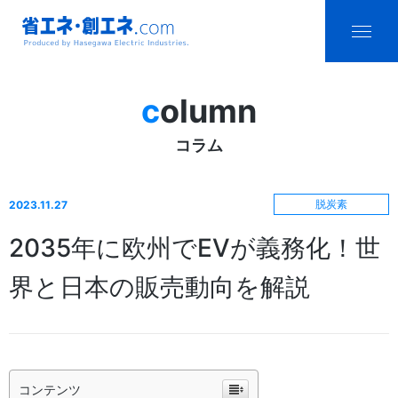
省エネ・創エ
menu
ネ.com
column
Produced by
コラム
Hasegawa
Electric
脱炭素
2023.11.27
Industries.
2035年に欧州でEVが義務化！世
界と日本の販売動向を解説
コンテンツ