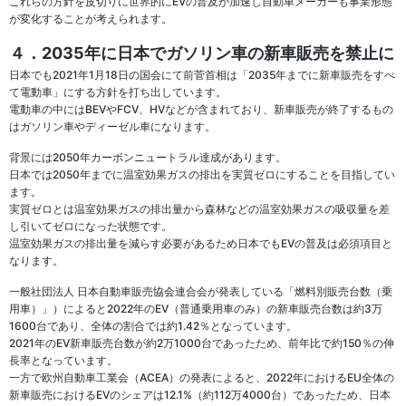
これらの方針を皮切りに世界的にEVの普及が加速し自動車メーカーも事業形態
が変化することが考えられます。
４．2035年に日本でガソリン車の新車販売を禁止に
日本でも2021年1月18日の国会にて前菅首相は「2035年までに新車販売をすべ
て電動車」にする方針を打ち出しています。
電動車の中にはBEVやFCV、HVなどが含まれており、新車販売が終了するもの
はガソリン車やディーゼル車になります。
背景には2050年カーボンニュートラル達成があります。
日本では2050年までに温室効果ガスの排出を実質ゼロにすることを目指してい
ます。
実質ゼロとは温室効果ガスの排出量から森林などの温室効果ガスの吸収量を差
し引いてゼロになった状態です。
温室効果ガスの排出量を減らす必要があるため日本でもEVの普及は必須項目と
なります。
一般社団法人 日本自動車販売協会連合会が発表している「燃料別販売台数（乗
用車）」）によると2022年のEV（普通乗用車のみ）の新車販売台数は約3万
1600台であり、全体の割合では約1.42％となっています。
2021年のEV新車販売台数が約2万1000台であったため、前年比で約150％の伸
長率となっています。
一方で欧州自動車工業会（ACEA）の発表によると、2022年におけるEU全体の
新車販売におけるEVのシェアは12.1%（約112万4000台）であったため、日本