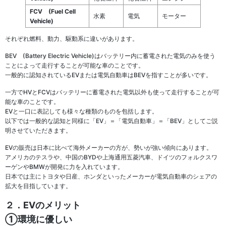
FCV
(Fuel Cell
水素
電気
モーター
Vehicle)
それぞれ燃料、動力、駆動系に違いがあります。
BEV (Battery Electric Vehicle)はバッテリー内に蓄電された電気のみを使う
ことによって走行することが可能な車のことです。
一般的に認知されているEVまたは電気自動車はBEVを指すことが多いです。
一方でHVとFCVはバッテリーに蓄電された電気以外も使って走行することが可
能な車のことです。
EVと一口に表記しても様々な種類のものを包括します。
以下では一般的な認知と同様に「EV」＝「電気自動車」＝「BEV」としてご説
明させていただきます。
EVの販売は日本に比べて海外メーカーの方が、勢いが強い傾向にあります。
アメリカのテスラや、中国のBYDや上海通用五菱汽車、ドイツのフォルクスワ
ーゲンやBMWが開発に力を入れています。
日本では主にトヨタや日産、ホンダといったメーカーが電気自動車のシェアの
拡大を目指しています。
２．EVのメリット
①環境に優しい