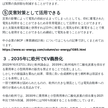
ば実際の負担額を削減することができます。
⑤災害対策として活用できる
災害の影響によって電気の供給が止まってしまったとしても、EVに蓄電された
電気を利用することができるため非常用電源として活用することができます。
また太陽光発電設備と併用すれば日中に発電した電気をEVに蓄電することで夜
間にも使用することができるため継続して電気を使うことができます。
中小企業のBCP（事業継続計画）についてはこちらの記事で詳しくまとめてお
ります。
https://www.sc-energy.com/column/sc-energy/1085.html
３．2035年に欧州でEV義務化
2022年10月27日にEUと欧州議会は、2035年に欧州域内で二酸化炭素を排出す
る乗用車と小型商用車の販売を禁止することで合意しました。
しかしその後協議を重ねた結果、環境に良い合成燃料を使う燃料車は容認する
ことを表明しました。
一部で燃料車が認められたものの、欧州の大きな潮流としては電気自動車への
移行が進められる見込みです。
今後の欧州では、2030年に乗用車と小型商用車の二酸化炭素の排出量を2021
年比で55％削減、2035年には100％削減することを目標にしています。