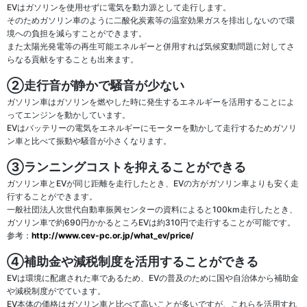
EVはガソリンを使用せずに電気を動力源として走行します。
そのためガソリン車のように二酸化炭素等の温室効果ガスを排出しないので環
境への負担を減らすことができます。
また太陽光発電等の再生可能エネルギーと併用すれば気候変動問題に対してさ
らなる貢献をすることも出来ます。
②走行音が静かで騒音が少ない
ガソリン車はガソリンを燃やした時に発生するエネルギーを活用することによ
ってエンジンを動かしています。
EVはバッテリーの電気をエネルギーにモーターを動かして走行するためガソリ
ン車と比べて振動や騒音が小さくなります。
③ランニングコストを抑えることができる
ガソリン車とEVが同じ距離を走行したとき、EVの方がガソリン車よりも安く走
行することができます。
一般社団法人次世代自動車振興センターの資料によると100km走行したとき、
ガソリン車で約690円かかるところEVは約310円で走行することが可能です。
参考：
http://www.cev-pc.or.jp/what_ev/price/
④補助金や減税制度を活用することができる
EVは環境に配慮された車であるため、EVの普及のために国や自治体から補助金
や減税制度がでています。
EV本体の価格はガソリン車と比べて高いことが多いですが、これらを活用すれ