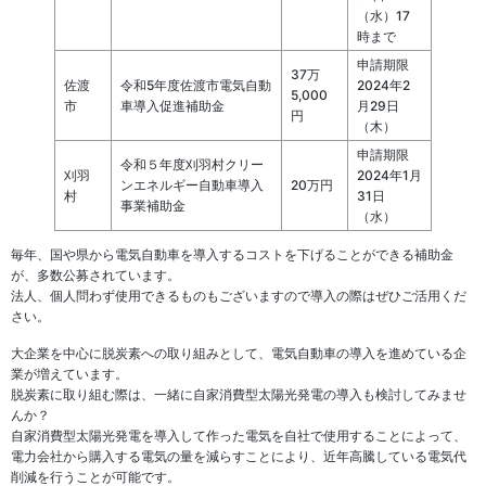
（水）17
時まで
申請期限
37万
佐渡
令和5年度佐渡市電気自動
2024年2
5,000
市
車導入促進補助金
月29日
円
（木）
申請期限
令和５年度刈羽村クリー
刈羽
2024年1月
ンエネルギー自動車導入
20万円
村
31日
事業補助金
（水）
毎年、国や県から電気自動車を導入するコストを下げることができる補助金
が、多数公募されています。
法人、個人問わず使用できるものもございますので導入の際はぜひご活用くだ
さい。
大企業を中心に脱炭素への取り組みとして、電気自動車の導入を進めている企
業が増えています。
脱炭素に取り組む際は、一緒に自家消費型太陽光発電の導入も検討してみませ
んか？
自家消費型太陽光発電を導入して作った電気を自社で使用することによって、
電力会社から購入する電気の量を減らすことにより、近年高騰している電気代
削減を行うことが可能です。