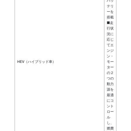
バッ
テリ
ーを
搭載
■走
行状
況に
応じ
てエ
ンジ
ン・
HEV（ハイブリッド車）
モー
ター
の２
つの
動力
源を
最適
にコ
ント
ロー
ル
し、
燃費