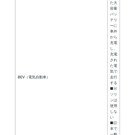
た大
容量
バッ
テリ
ーに
車外
から
充電
し、
充電
され
た電
気で
BEV（電気自動車）
走行
する
■ガ
ソリ
ンは
使用
しな
い
■日
本で
一般