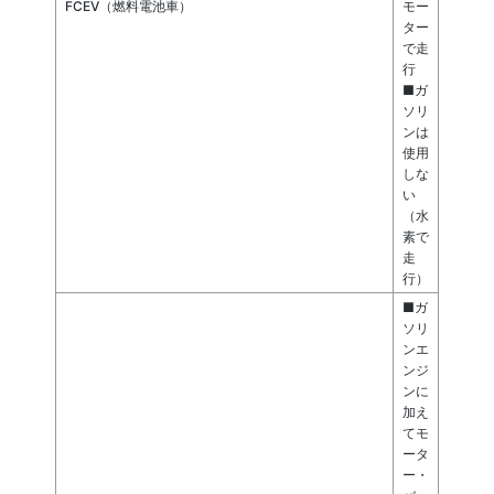
FCEV（燃料電池車）
モー
ター
で走
行
■ガ
ソリ
ンは
使用
しな
い
（水
素で
走
行）
■ガ
ソリ
ンエ
ンジ
ンに
加え
てモ
ータ
ー・