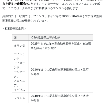
力を得る内燃機関のこと
です。インターナル・コンバッション・エンジンの略
で、ここでは、クルマなどに搭載されるエンジンを指します。
具体的には、欧州では、フランス、ドイツ等で2030〜2040 年までに従来型自
動車販売の禁止が発表されています。
＜ICE販売禁止例＞
国
ICEの販売禁止等の動き
2025年までに従来型自動車販売を禁止する決議
オランダ
案を議会下院が可決
アイルラ
ンド、
アイスラ
ンド、
2030年までに従来型自動車販売を禁止と政府
デンマー
が発表
ク、
スロベニ
ア、
イギリス
2040年までに従来型自動車販売を禁止と政府
フランス
が発表