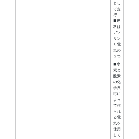
とし
て走
行
■燃
料は
ガソ
リン
と電
気の
２つ
■水
素と
酸素
の化
学反
応に
よっ
て作
られ
る電
気を
使用
して