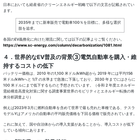
日本においても経産省のクリーンエネルギー戦略で以下の文言が記載されてい
ます。
2035年までに新車販売で電動車100％を目標に、多様な選択
肢を追求。
各国のEV義務化に向けた潮流に関しては以下の記事よりご覧ください。
https://www.sc-energy.com/column/decarbonization/1081.html
４．世界的なEV普及の背景③電気自動車を購入・維
持するコストの低下
バッテリー価格は、2010 年の1,100 米ドル/kWh超から 2019 年には平均156
米ドル/kWhへと 1/7 の水準まで急激に下落しており、2030 年までにはさらに
100 米ドルにまで低下するものと予想されています。（令和 2 年度エネルギー
需給構造高度化対策に関する調査事業世界のモビリティとエネルギー転換の将
来分析調査より）
例えば2023年3月に燃料自動車を含めて世界で最も売れた車種である、テスラ
モデルYはアメリカの自動車の平均販売価格を下回る価格で販売されています。
これに加えて、国や自治体からの導入支援があることから、導入コストが低下
している傾向にあります。