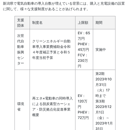
新潟県で電気自動車の導入台数が増えている背景には、購入と充電設備の設置
に関して、様々な支援制度があることがあげられます。
支援
制度名
上限額
期間
団体
EV：65
次世
万円
代自
クリーンエネルギー自動
PHEV：
動車
車導入事業費補助金令和
45万円
実施中
振興
４年度補正予算と令和５
FCV：
セン
年度当初予算
230万
ター
円
第2期
2023年10
月31日
（火）17
EV：
時まで
再エネ×電動車の同時導入
120万
第3期
環境
による脱炭素型カーシェ
円
2023年12
省
ア・防災拠点化促進事業
PHEV：
月1日
概要
72万円
（金）～
2023年1月
31日