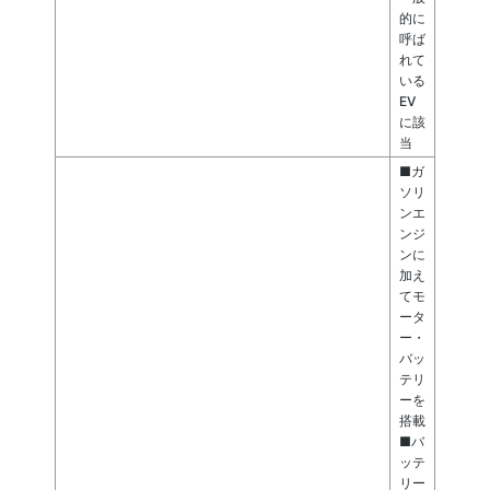
的に
呼ば
れて
いる
EV
に該
当
■ガ
ソリ
ンエ
ンジ
ンに
加え
てモ
ータ
ー・
バッ
テリ
ーを
搭載
■バ
ッテ
リー