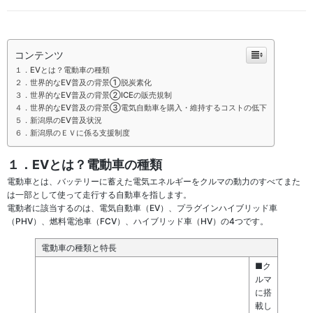
コンテンツ
１．EVとは？電動車の種類
２．世界的なEV普及の背景①脱炭素化
３．世界的なEV普及の背景②ICEの販売規制
４．世界的なEV普及の背景③電気自動車を購入・維持するコストの低下
５．新潟県のEV普及状況
６．新潟県のＥＶに係る支援制度
１．EVとは？電動車の種類
電動車とは、バッテリーに蓄えた電気エネルギーをクルマの動力のすべてまた
は一部として使って走行する自動車を指します。
電動者に該当するのは、電気自動車（EV）、プラグインハイブリッド車
（PHV）、燃料電池車（FCV）、ハイブリッド車（HV）の4つです。
電動車の種類と特長
■ク
ルマ
に搭
載し