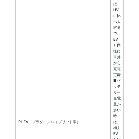
は
HV
に比
べ大
容量
で、
EV
と同
様に
車外
から
充電
可能
■バ
ッテ
リー
充電
量が
多い
時
PHEV（プラグインハイブリッド車）
は、
極力
EV