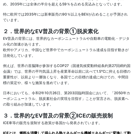
め、2035年には全体の半分を超える59％を占める見込みとなっています。
特に欧州では2035年には新車販売の90％以上をBEVが占めることが予測され
ています。
２．世界的なEV普及の背景①脱炭素化
EV普及の背景には、世界的なカーボンニュートラルや自動車の電動化・デジタ
ル化の加速があります。
欧州やアメリカ、中国など世界中でカーボンニュートラル達成を目指す動きが
活発化しています。
例えば、世界の首脳陣が参加するCOP27（国連気候変動枠組条約第27回締約国
会議）では、世界の平均気温上昇を産業革命以前に比べて1.5℃に抑える目標の
重要性が、以前より一層強くなり、各国でこの目標の達成に向けての、中間目
標の策定や、様々な施策を進めています。
日本においても、令和2年10月26日、第203回臨時国会において、「2050年カ
ーボンニュートラル、脱炭素社会の実現を目指す」ことが宣言され、脱炭素へ
の取り組みが加速しています。
３．世界的なEV普及の背景②ICEの販売規制
ICE車等の販売を規制する政策が各国から発表されています。
ICEとは、燃料を消費して得られる熱エネルギーを機械エネルギーに変換して動