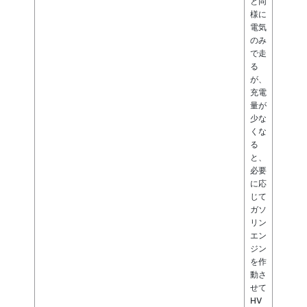
と同
様に
電気
のみ
で走
る
が、
充電
量が
少な
くな
る
と、
必要
に応
じて
ガソ
リン
エン
ジン
を作
動さ
せて
HV